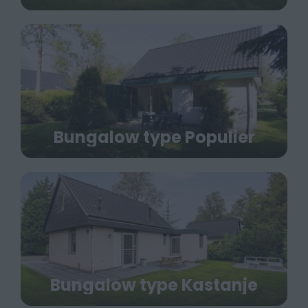
Bungalow type Populier
Bungalow type Kastanje