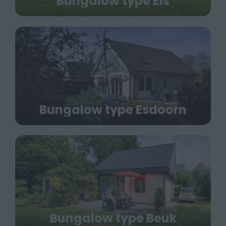
Bungalow type Els
Bungalow type Esdoorn
Bungalow type Beuk