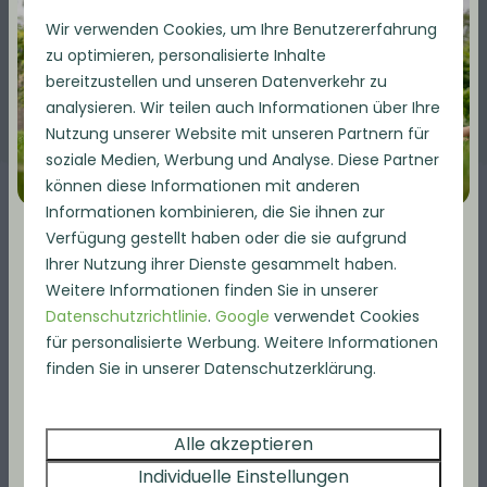
Wir verwenden Cookies, um Ihre Benutzererfahrung
Entdecke alle verfügbaren Annehmlichkeiten
zu optimieren, personalisierte Inhalte
bereitzustellen und unseren Datenverkehr zu
analysieren. Wir teilen auch Informationen über Ihre
Nutzung unserer Website mit unseren Partnern für
soziale Medien, Werbung und Analyse. Diese Partner
können diese Informationen mit anderen
Informationen kombinieren, die Sie ihnen zur
Verfügung gestellt haben oder die sie aufgrund
Umgebung
Ihrer Nutzung ihrer Dienste gesammelt haben.
Sommerangebot bei Bosmeer
Weitere Informationen finden Sie in unserer
Es gibt genug zu erleben rund um Het
Datenschutzrichtlinie
.
Google
verwendet Cookies
Bosmeer
für personalisierte Werbung. Weitere Informationen
Die perfekte Zeit für einen
finden Sie in unserer Datenschutzerklärung.
Kurzurlaub.
Unser Park bietet eine Vielzahl von Einrichtungen,
die dafür sorgen, dass dein Aufenthalt so
Buchen Sie Ihren Sommeraufenthalt und
komfortabel und angenehm wie möglich ist. Egal,
erhalten Sie bis zu
20 % Rabatt auf alle
Alle akzeptieren
ob du zur Entspannung oder für Abenteuer
Unterkünfte
. Genießen Sie lange Tage, frische
Individuelle Einstellungen