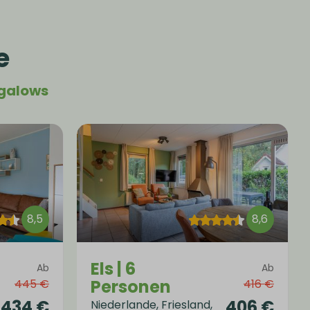
e
ngalows
8,5
8,6
Els | 6
Ab
Ab
Personen
445 €
416 €
434 €
406 €
Niederlande, Friesland,