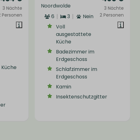
Noordwolde
3 Nächte
3 Nächte
2 Personen
2 Personen
6
3
Nein
Voll
ausgestattete
Küche
Badezimmer im
Erdgeschoss
e Küche
Schlafzimmer im
Erdgeschoss
Kamin
Insektenschutzgitter
ter