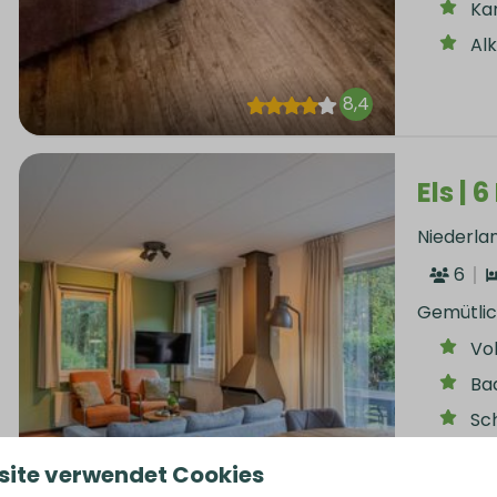
Ka
Al
8,4
Els | 
Niederla
6
Gemütlic
Vo
Ba
Sc
Ka
site verwendet Cookies
In