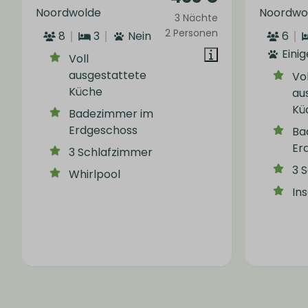
Noordwolde
Noordwo
3 Nächte
2 Personen
8
3
Nein
6
Einig
Voll
ausgestattete
Vol
Küche
au
Kü
Badezimmer im
Erdgeschoss
Ba
Er
3 Schlafzimmer
3 
Whirlpool
In