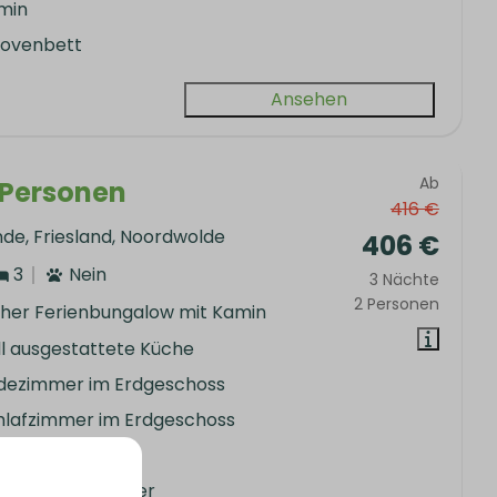
min
kovenbett
Ansehen
Ab
6 Personen
416 €
nde, Friesland, Noordwolde
406 €
3
Nein
3 Nächte
2 Personen
her Ferienbungalow mit Kamin
ll ausgestattete Küche
dezimmer im Erdgeschoss
hlafzimmer im Erdgeschoss
min
sektenschutzgitter