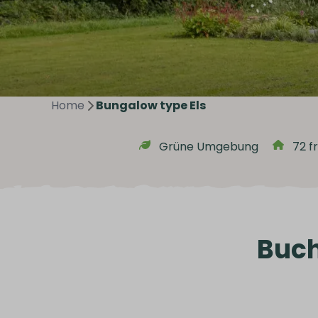
Home
Bungalow type Els
Grüne Umgebung
72 f
Buch