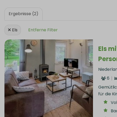
Ergebnisse (2)
Els
Entferne Filter
Els mi
Pers
Niederla
6
Gemütlic
für die K
Vo
Ba