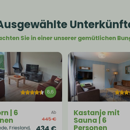
Ausgewählte Unterkünft
chten Sie in einer unserer gemütlichen Bu
8,6
rn | 6
Kastanje mit
Ab
onen
Sauna | 6
445 €
Personen
434 €
de, Friesland,