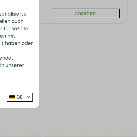
Ansehen
onalisierte
eilen auch
 für soziale
nen mit
llt haben oder
e
endet
in unserer
DE