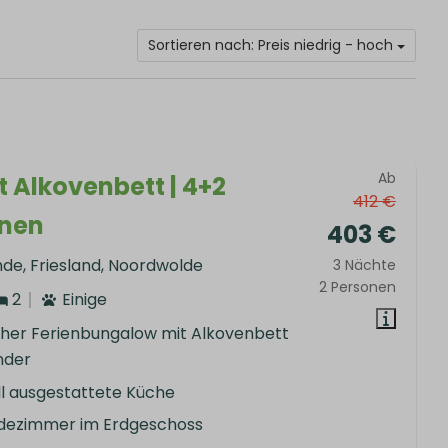
Sortieren nach: Preis niedrig - hoch
Ab
t Alkovenbett | 4+2
412 €
onen
403 €
nde, Friesland, Noordwolde
3 Nächte
2 Personen
2
Einige
her Ferienbungalow mit Alkovenbett
inder
ll ausgestattete Küche
dezimmer im Erdgeschoss