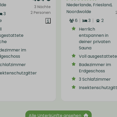
lde
Niederlande, Friesland,
3 Nächte
Noordwolde
2 Personen
3
e
6
3
2
l
Herrlich
sgestattete
entspannen in
che
deiner privaten
Sauna
dezimmer im
dgeschoss
Voll ausgestattet
Schlafzimmer
Badezimmer im
Erdgeschoss
sektenschutzgitter
3 Schlafzimmer
Insektenschutzgit
Alle Unterkünfte ansehen