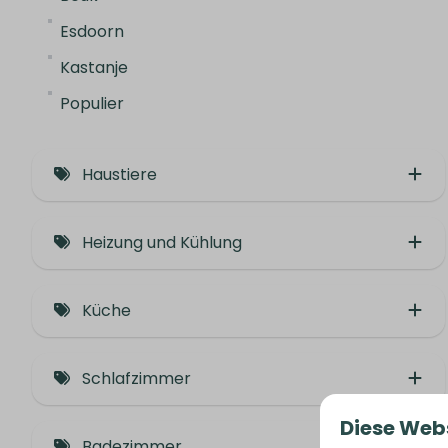
Esdoorn
Kastanje
Populier
Haustiere
Tier frei (2)
Heizung und Kühlung
Tiere erlaubt (1)
Fußbodenheizung unten
Küche
Klimaanlage
Geschirrspüler (2)
Holzofen (2)
Schlafzimmer
Kamin
Diese Web
Schlafzimmer 1 (Erdgeschoss): Zwei
Atmosphäre Kamin
Badezimmer