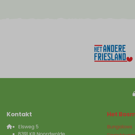
Kontakt
Het Bos
Elsweg 5
Bungalows
8391 KB Noordwolde