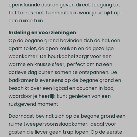
openslaande deuren geven direct toegang tot
Filter koffieapparaat
het terras met tuinmeubilair, waar je uitkijkt op
Eethoek
een ruime tuin.
Waterkoker: Elektrische waterkoker
Koelkast: Met vriesvak
Indeling en voorzieningen
Inductie kookplaat: 4-pits
Op de begane grond bevinden zich de hal, een
Keukengerei
apart toilet, de open keuken en de gezellige
Combi-magnetron
woonkamer. De houtkachel zorgt voor een
Senseo
warme en knusse sfeer, perfect om na een
Vaatwasser
actieve dag buiten samen te ontspannen. De
Drinkglazen
badkamer is eveneens op de begane grond en
Kookplaat
beschikt over een ligbad en douchen in bad,
Eettafel
waardoor je heerlijk kunt genieten van een
Complete keuken
rustgevend moment.
Daarnaast bevindt zich op de begane grond een
Entertainment
ruime tweepersoonsslaapkamer, ideaal voor
Smart TV
gasten die liever geen trap lopen. Op de eerste