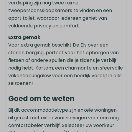
Wifi
verdieping zijn nog twee ruime
tweepersoonsslaapkamers te vinden en een
Slaapkamer
apart toilet, waardoor iedereen geniet van
voldoende privacy en comfort.
Slaapkamer 1 (beneden): Twee 1-
persoonsbedden
Extra gemak
Slaapkamer 2: Twee 1-persoonsbedden
Voor extra gemak beschikt De Els over een
Slaapkamer 3: Twee 1-persoonsbedden
stenen berging, perfect voor het opbergen van
fietsen of andere spullen die je tijdens je verblijf
Badkamer
nodig hebt. Kortom, een charmante en sfeervolle
vakantiebungalow voor een heerlijk verblijf in alle
Toilet
seizoenen!
Douche in bad
Wastafel: 1
Goed om te weten
2de toilet
Bij dit accommodatietype zijn enkele woningen
Wassen en drogen
uitgerust met extra voorzieningen voor een nog
comfortabeler verblijf. Selecteer uw voorkeur
Wasmachine