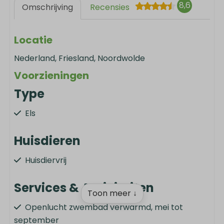
8,6
Omschrijving
Recensies
Locatie
Nederland, Friesland, Noordwolde
Voorzieningen
Type
Els
Huisdieren
Huisdiervrij
Services & Activiteiten
Toon meer ↓
Openlucht zwembad verwarmd, mei tot
september