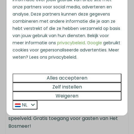
· Het Ir. Woudagemaal in Lemmer
onze partners voor social media, adverteren en
analyse. Deze partners kunnen deze gegevens
· Het Planetarium in Franeker
combineren met andere informatie die je aan ze
· Het voormalige eiland Schokland
hebt verstrekt of die ze hebben verzameld op basis
van jouw gebruik van hun diensten. Bekijk voor
Activiteiten voor jong en oud
meer informatie ons
privacybeleid
.
Google
gebruikt
Op het park zelf is er voor iedereen iets te
cookies voor gepersonaliseerde advertenties. Meer
beleven. Kinderen vermaken zich in de speeltuin
weten? Lees ons privacybeleid.
of bij de kinderboerderij, terwijl je bij de
fietsverhuur een e-bike huurt om de omgeving op
Alles accepteren
je gemak te verkennen. Vergeet je zwemkleding
Zelf instellen
niet om mee te nemen! Vanaf mei tot september
is verwarmd openluchtzwembad geopend. Het
Weigeren
zwembad heeft verschillende baden, o.a. een 50
NL
meter bad, duikplanken, kiosk, glijbaan én
speelveld. Gratis toegang voor gasten van Het
Bosmeer!