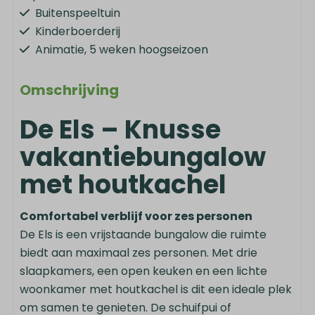
Buitenspeeltuin
Kinderboerderij
Animatie, 5 weken hoogseizoen
Wasserette
Fietsverhuur
Omschrijving
Parkeerplaatsen
De Els – Knusse
Oplaadpunt elektrische auto's
Ontbijtservice
vakantiebungalow
Voetbalveld
met houtkachel
Oplaadpunt elektrische fietsen
Verwarming & Verkoeling
Comfortabel verblijf voor zes personen
De Els is een vrijstaande bungalow die ruimte
Centrale verwarming
biedt aan maximaal zes personen. Met drie
Houtkachel
slaapkamers, een open keuken en een lichte
woonkamer met houtkachel is dit een ideale plek
Keuken
om samen te genieten. De schuifpui of