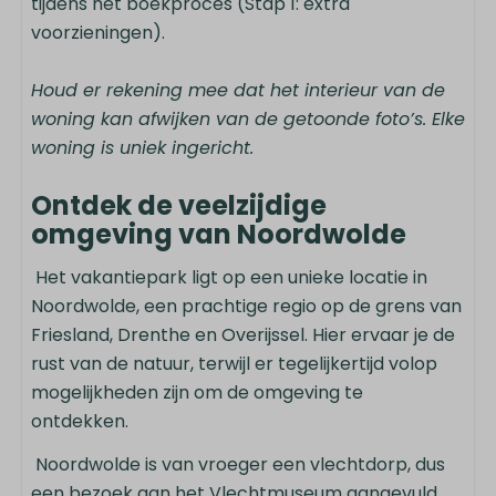
tijdens het boekproces (Stap 1: extra
Droger
voorzieningen).
Buiten
Houd er rekening mee dat het interieur van de
woning kan afwijken van de getoonde foto’s. Elke
Ruime tuin
woning is uniek ingericht.
Terras: Niet overdekt
Parkeerplaats: 2
Ontdek de veelzijdige
Berging inpandig/buiten
omgeving van Noordwolde
Buitentafel en stoelen
Het vakantiepark ligt op een unieke locatie in
Veiligheid & toegankelijkheid
Noordwolde, een prachtige regio op de grens van
Friesland, Drenthe en Overijssel. Hier ervaar je de
Rookmelder
rust van de natuur, terwijl er tegelijkertijd volop
Brandblusser
mogelijkheden zijn om de omgeving te
Horren
ontdekken.
Ligging
Noordwolde is van vroeger een vlechtdorp, dus
een bezoek aan het Vlechtmuseum aangevuld