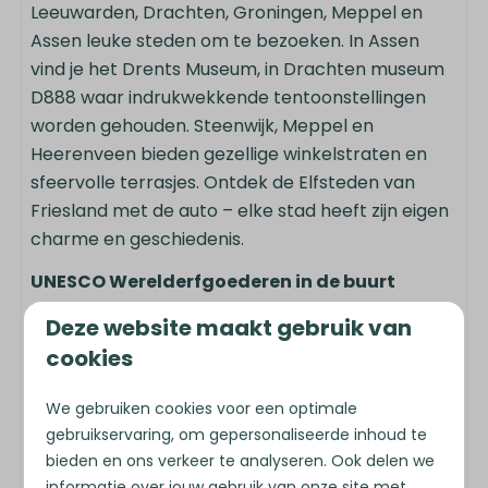
Leeuwarden, Drachten, Groningen, Meppel en
Assen leuke steden om te bezoeken. In Assen
vind je het Drents Museum, in Drachten museum
D888 waar indrukwekkende tentoonstellingen
worden gehouden. Steenwijk, Meppel en
Heerenveen bieden gezellige winkelstraten en
sfeervolle terrasjes. Ontdek de Elfsteden van
Friesland met de auto – elke stad heeft zijn eigen
charme en geschiedenis.
UNESCO Werelderfgoederen in de buurt
In de omgeving vind je maar liefst vier UNESCO
Deze website maakt gebruik van
werelderfgoederen:
cookies
· De Koloniën van Weldadigheid in
Frederiksoord en/of Veenhuizen, op 6 kilometer
We gebruiken cookies voor een optimale
gebruikservaring, om gepersonaliseerde inhoud te
afstand. Diverse activiteiten, fiets- en
bieden en ons verkeer te analyseren. Ook delen we
wandelroutes zijn verkrijgbaar in de receptie.
informatie over jouw gebruik van onze site met