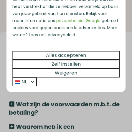
Kan ik mijn reservering wijzigen?
hebt verstrekt of die ze hebben verzameld op basis
van jouw gebruik van hun diensten. Bekijk voor
meer informatie ons
privacybeleid
.
Google
gebruikt
cookies voor gepersonaliseerde advertenties. Meer
weten? Lees ons privacybeleid.
Betalen
Alles accepteren
Zelf instellen
Op welke manieren kan ik mijn
Weigeren
reservering/bijkomende kosten
NL
betalen?
Wat zijn de voorwaarden m.b.t. de
betaling?
Waarom heb ik een