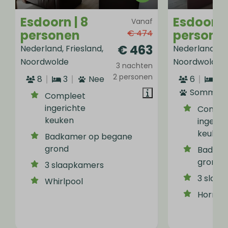
Esdoorn | 8
Esdoorn 
Vanaf
personen
persone
€ 474
€ 463
Nederland, Friesland,
Nederland, Fr
Noordwolde
Noordwolde
3 nachten
2 personen
8
3
Nee
6
3
Sommige
Compleet
ingerichte
Compl
keuken
ingeric
keuken
Badkamer op begane
grond
Badkam
grond
3 slaapkamers
3 slaa
Whirlpool
Horren