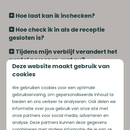
Hoe laat kan ik inchecken?
Hoe check ik in als de receptie
gesloten is?
Tijdens mijn verblijf verandert het
aantal personen, wat nu?
Deze website maakt gebruik van
Kan ik later dan 10.00 uur
cookies
uitchecken?
We gebruiken cookies voor een optimale
Wijzigingen/annuleringen
gebruikservaring, om gepersonaliseerde inhoud te
bieden en ons verkeer te analyseren. Ook delen we
informatie over jouw gebruik van onze site met
Wat zijn de
onze partners voor social media, adverteren en
annuleringsvoorwaarden?
analyse. Deze partners kunnen deze gegevens
combineren met andere informatie die je aan ze